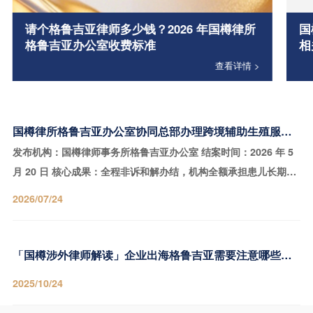
请个格鲁吉亚律师多少钱？2026 年国樽律所
国
格鲁吉亚办公室收费标准
相
查看详情 >
国樽律所格鲁吉亚办公室协同总部办理跨境辅助生殖服务合同纠纷案，足额落实患儿医疗赔偿与违约补偿
发布机构：国樽律师事务所格鲁吉亚办公室 结案时间：2026 年 5
月 20 日 核心成果：全程非诉和解办结，机构全额承担患儿长期医
疗康复费用，并支付违约赔偿金与服务补偿
2026/07/24
「国樽涉外律师解读」企业出海格鲁吉亚需要注意哪些跨境投资限制？
2025/10/24