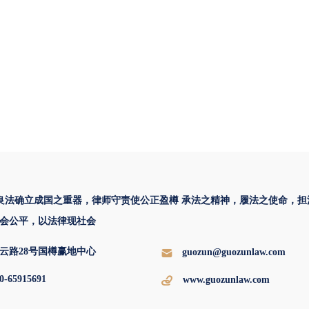
 良法确立成国之重器，律师守责使公正盈樽 承法之精神，履法之使命，担
会公平，以法律现社会
云路28号国樽赢地中心
guozun@guozunlaw.com
0-65915691
www.guozunlaw.com