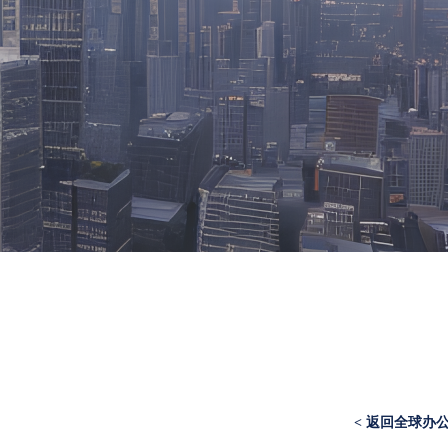
< 返回全球办