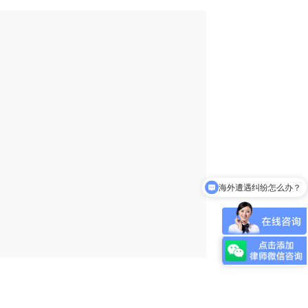
海外遭遇纠纷怎么办？