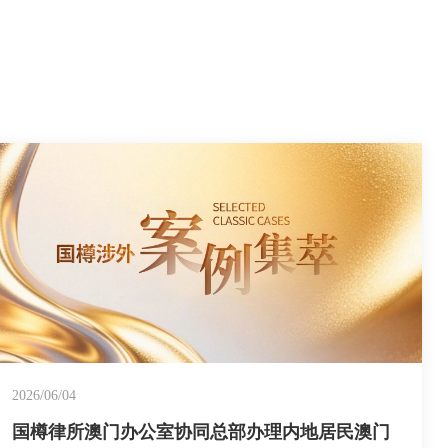
2026/06/04
国樽律所澳门办公室协同总部办理内地居民澳门