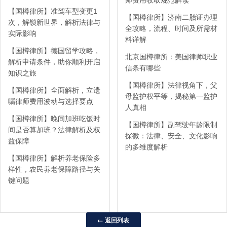
【国樽律所】准驾车型变更1
【国樽律所】济南二胎证办理
次，解锁新世界，解析法律与
全攻略，流程、时间及所需材
实际影响
料详解
【国樽律所】德国留学攻略，
北京国樽律所：美国律师职业
解析申请条件，助你顺利开启
信条有哪些
知识之旅
【国樽律所】法律视角下，父
【国樽律所】全面解析，立遗
母监护权平等，揭秘第一监护
嘱律师费用波动与选择要点
人真相
【国樽律所】晚间加班吃饭时
【国樽律所】副驾驶年龄限制
间是否算加班？法律解析及权
探微：法律、安全、文化影响
益保障
的多维度解析
【国樽律所】解析养老保险多
样性，农民养老保障路径与关
键问题
← 返回列表