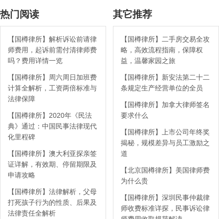
热门阅读
其它推荐
【国樽律所】解析诉讼前请律
【国樽律所】二手房交易全攻
师费用，起诉前需付清律师费
略，高效流程指南，保障权
吗？费用详情一览
益，温馨家园之旅
【国樽律所】周六周日加班费
【国樽律所】新安法第二十二
计算全解析，工资两倍标准与
条规定生产经营单位的全员
法律保障
【国樽律所】加拿大律师签名
【国樽律所】2020年《民法
要求什么
典》通过：中国民事法律现代
【国樽律所】上市公司年终奖
化里程碑
揭秘，规模差异与员工激励之
【国樽律所】澳大利亚探亲签
道
证详解，有效期、停留期限及
【北京国樽律所】美国律师费
申请攻略
为什么贵
【国樽律所】法律解析，父母
【国樽律所】深圳民事仲裁律
打死孩子行为的性质、后果及
师收费标准详探，民事诉讼律
法律责任全解析
师费用收取规范解读