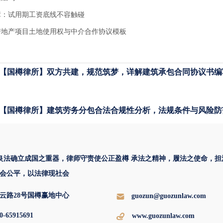
障：试用期工资底线不容触碰
房地产项目土地使用权与中介合作协议模板
【国樽律所】双方共建，规范筑梦，详解建筑承包合同协议书编
【国樽律所】建筑劳务分包合法合规性分析，法规条件与风险防
 良法确立成国之重器，律师守责使公正盈樽 承法之精神，履法之使命，担
会公平，以法律现社会
云路28号国樽赢地中心
guozun@guozunlaw.com
0-65915691
www.guozunlaw.com