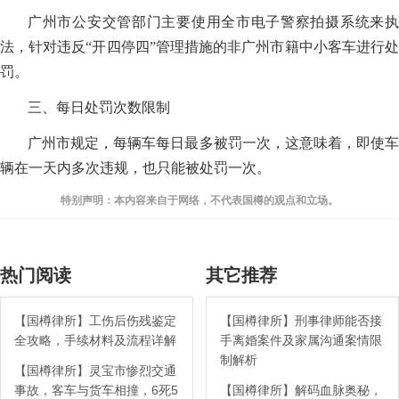
广州市公安交管部门主要使用全市电子警察拍摄系统来执
法，针对违反“开四停四”管理措施的非广州市籍中小客车进行处
罚。
三、每日处罚次数限制
广州市规定，每辆车每日最多被罚一次，这意味着，即使车
辆在一天内多次违规，也只能被处罚一次。
特别声明：本内容来自于网络，不代表国樽的观点和立场。
热门阅读
其它推荐
【国樽律所】工伤后伤残鉴定
【国樽律所】刑事律师能否接
全攻略，手续材料及流程详解
手离婚案件及家属沟通案情限
制解析
【国樽律所】灵宝市惨烈交通
事故，客车与货车相撞，6死5
【国樽律所】解码血脉奥秘，