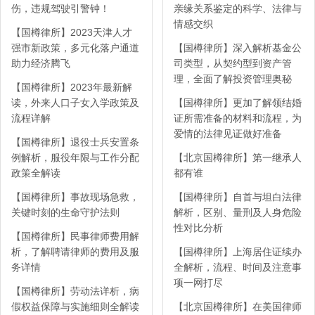
伤，违规驾驶引警钟！
亲缘关系鉴定的科学、法律与
情感交织
【国樽律所】2023天津人才
强市新政策，多元化落户通道
【国樽律所】深入解析基金公
助力经济腾飞
司类型，从契约型到资产管
理，全面了解投资管理奥秘
【国樽律所】2023年最新解
读，外来人口子女入学政策及
【国樽律所】更加了解领结婚
流程详解
证所需准备的材料和流程，为
爱情的法律见证做好准备
【国樽律所】退役士兵安置条
例解析，服役年限与工作分配
【北京国樽律所】第一继承人
政策全解读
都有谁
【国樽律所】事故现场急救，
【国樽律所】自首与坦白法律
关键时刻的生命守护法则
解析，区别、量刑及人身危险
性对比分析
【国樽律所】民事律师费用解
析，了解聘请律师的费用及服
【国樽律所】上海居住证续办
务详情
全解析，流程、时间及注意事
项一网打尽
【国樽律所】劳动法详析，病
假权益保障与实施细则全解读
【北京国樽律所】在美国律师