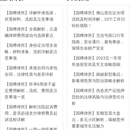
【国樽律所】详解申请低保，
【国樽律所】佛山居住证办理
所需材料、流程及注意事项
流程及时间详解，10个工作日
轻松领取！
【国樽律所】全面解析，立遗
嘱律师费用波动与选择要点
【国樽律所】无信号路口行车
指南，安全通行，避免事故，
【国樽律所】身份证办理全攻
保障生命财产安全
略，材料准备、流程详解及注
意事项
【国樽律所】2023五一车管
所放假安排及车主攻略指南
【国樽律所】承揽合同与承包
合同，法律性质与差异详析
【国樽律所】揭秘新型毒品：
新毒潮危害与防治策略全解析
【国樽律所】怀孕6周亲子鉴
定费用解析，流程、费用及注
【国樽律所】伪造房产证抵押
意事项一览
贷款的法律风险与法律责任分
析
【国樽律所】解析法院起诉费
用，是否必须支付律师费及起
【国樽律所】安顺宜居大盘
诉流程详解
点，多元小区解析，揭秘贵州
重要城市生活魅力
【国樽律所】一期一审民事答