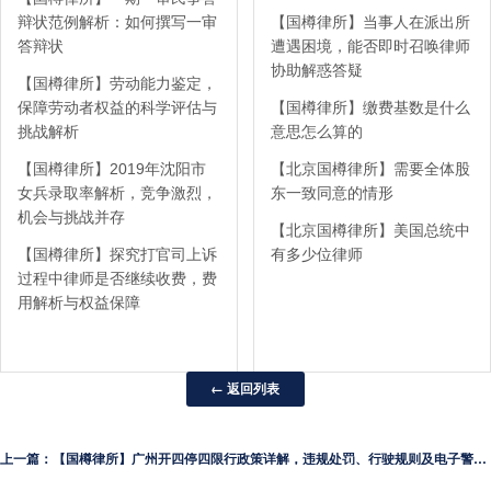
辩状范例解析：如何撰写一审
【国樽律所】当事人在派出所
答辩状
遭遇困境，能否即时召唤律师
协助解惑答疑
【国樽律所】劳动能力鉴定，
保障劳动者权益的科学评估与
【国樽律所】缴费基数是什么
挑战解析
意思怎么算的
【国樽律所】2019年沈阳市
【北京国樽律所】需要全体股
女兵录取率解析，竞争激烈，
东一致同意的情形
机会与挑战并存
【北京国樽律所】美国总统中
【国樽律所】探究打官司上诉
有多少位律师
过程中律师是否继续收费，费
用解析与权益保障
← 返回列表
上一篇：【国樽律所】广州开四停四限行政策详解，违规处罚、行驶规则及电子警察执法全解析