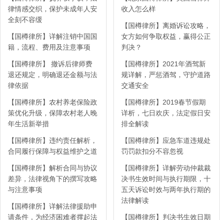
律情感交织，保护未成年人安
收入怎么样
全刻不容缓
【国樽律所】离婚诉讼攻略，
【国樽律所】详解注销中国国
女方如何争取权益，赢得公正
籍，流程、费用及注意事项
判决？
【国樽律所】 撤诉后律师费
【国樽律所】2021年酒驾新
退还规定，明确退还金额与法
规详解，严惩酒驾，守护道路
律依据
交通安全
【国樽律所】农村养老保险政
【国樽律所】2019春节假期
策优化升级，保障农村老人晚
详析，七日欢庆，法定假日安
年生活新举措
排全解读
【国樽律所】违约责任解析，
【国樽律所】应急车道违规处
合同履行保障与权益维护之道
罚罚款扣分不容忽视
【国樽律所】解析合同与协议
【国樽律所】详解劳动仲裁裁
差异，法律视角下的撰写攻略
决书生效时间与执行期限，十
与注意事项
五天诉讼时效与两年执行期的
法律解读
【国樽律所】详解法律援助申
请条件，为经济困难者撑起法
【国樽律所】判决书生效日期