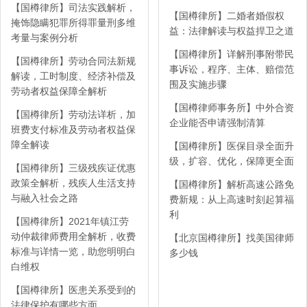
【国樽律所】司法实践解析，
【国樽律所】二婚者婚假权
掩饰隐瞒犯罪所得罪量刑多维
益：法律解读与权益捍卫之道
考量与案例分析
【国樽律所】详解刑事附带民
【国樽律所】劳动合同法新规
事诉讼，程序、主体、赔偿范
解读，工时制度、经济补偿及
围及实施步骤
劳动者权益保障全解析
【国樽律师事务所】中外合资
【国樽律所】劳动法详析，加
企业能否申请强制清算
班费支付标准及劳动者权益保
障全解读
【国樽律所】医保目录全面升
级，扩容、优化，保障更全面
【国樽律所】三级残疾证优惠
政策全解析，残疾人生活支持
【国樽律所】解析高速公路免
与融入社会之路
费新规：从上高速时刻起算福
利
【国樽律所】2021年镇江劳
动仲裁律师费用全解析，收费
【北京国樽律所】找美国律师
标准与详情一览，助您明明白
多少钱
白维权
【国樽律所】医患关系受到的
法律保护有哪些方面