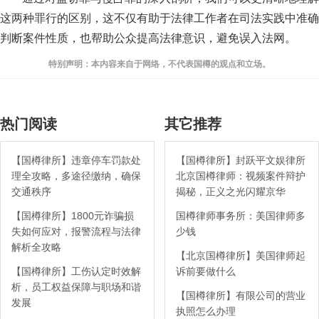
这两种罪行的区别，这不仅有助于法律工作者在司法实践中准确
判断案件性质，也帮助公众提高法律意识，避免误入法网。
特别声明：本内容来自于网络，不代表国樽的观点和立场。
热门阅读
其它推荐
【国樽律所】违章停车罚款处
【国樽律所】封跃平文娱律所
理全攻略，多途径缴纳，确保
北京国樽律师：视频案件辩护
交通秩序
揭秘，正义之光闪耀京华
【国樽律所】1800元诈骗损
国樽律师事务所：美国律师多
失如何应对，报警流程与法律
少钱
解析全攻略
【北京国樽律所】美国律师起
【国樽律所】工伤认定时效解
诉前要做什么
析，员工权益保障与职场和谐
【国樽律所】有限公司的营业
发展
执照怎么办理