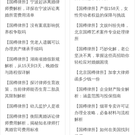
【国樽律所】宁波起诉离婚律
师费解析，详探在宁波诉讼离
【国樽律所】产假158天，女
婚所需费用清单
性劳动者权益的保障与挑战
【国樽律所】没有案底影响抚
【国樽律所】文娱纠纷先锋，
养权争取吗
北京国樽艺术案件专业处理律
所
【国樽律所】凭老人遗嘱可以
办理房产继承手续吗
【国樽律所】巧妙化解，老公
坚决不离，掌握这些高招助你
【国樽律所】湖南省婚假新规
轻松应对婚姻困境
解析，从15天到3天，晚婚假
与路程假详解
【北京国樽律所】加拿大律师
函多少钱一份
【国樽律所】探讨律师生育政
策，当前律师能否生育二胎及
【国樽律所】企业财产险全解
其限制解析
析：涵盖范围与投保指南
【国樽律所】幼儿监护人是谁
【国樽律所】烟草专卖许可证
办理全攻略，必备材料与流程
【国樽律所】衡阳离婚诉讼律
解析
师费用解析，揭秘知名律师打
离婚官司费用标准
【国樽律所】如何在美国找到