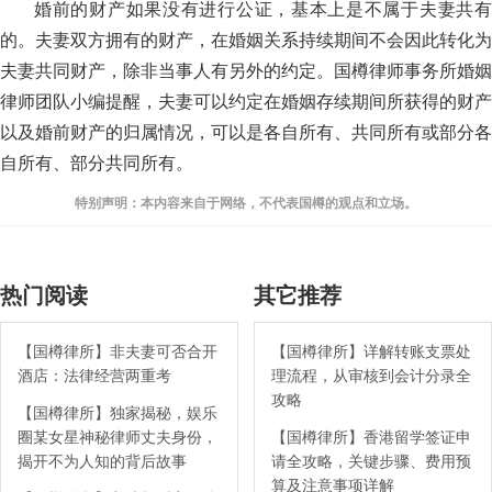
婚前的财产如果没有进行公证，基本上是不属于夫妻共有
的。夫妻双方拥有的财产，在婚姻关系持续期间不会因此转化为
夫妻共同财产，除非当事人有另外的约定。国樽律师事务所婚姻
律师团队小编提醒，夫妻可以约定在婚姻存续期间所获得的财产
以及婚前财产的归属情况，可以是各自所有、共同所有或部分各
自所有、部分共同所有。
特别声明：本内容来自于网络，不代表国樽的观点和立场。
热门阅读
其它推荐
【国樽律所】非夫妻可否合开
【国樽律所】详解转账支票处
酒店：法律经营两重考
理流程，从审核到会计分录全
攻略
【国樽律所】独家揭秘，娱乐
圈某女星神秘律师丈夫身份，
【国樽律所】香港留学签证申
揭开不为人知的背后故事
请全攻略，关键步骤、费用预
算及注意事项详解