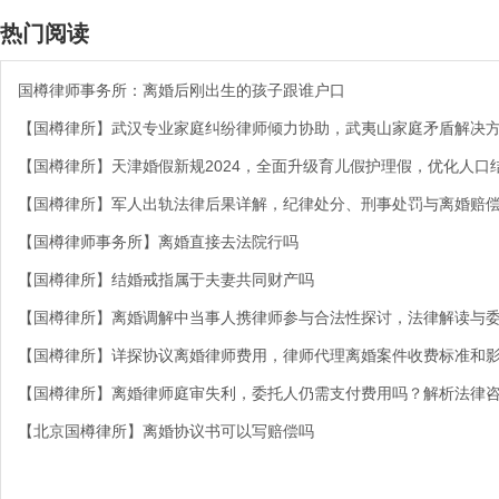
热门阅读
国樽律师事务所：离婚后刚出生的孩子跟谁户口
【国樽律所】武汉专业家庭纠纷律师倾力协助，武夷山家庭矛盾解决
【国樽律所】天津婚假新规2024，全面升级育儿假护理假，优化人口
【国樽律所】军人出轨法律后果详解，纪律处分、刑事处罚与离婚赔
【国樽律师事务所】离婚直接去法院行吗
【国樽律所】结婚戒指属于夫妻共同财产吗
【国樽律所】离婚调解中当事人携律师参与合法性探讨，法律解读与
【国樽律所】详探协议离婚律师费用，律师代理离婚案件收费标准和
【国樽律所】离婚律师庭审失利，委托人仍需支付费用吗？解析法律
【北京国樽律所】离婚协议书可以写赔偿吗