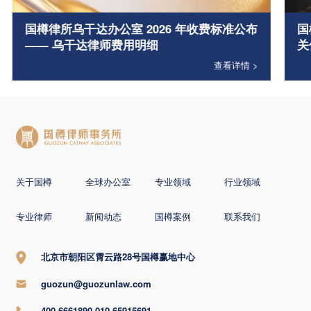
国樽律所乌干达办公室 2026 年收费标准公布
国
—— 乌干达律师费用明细
关
查看详情 >
关于国樽
全球办公室
专业领域
行业领域
专业律师
新闻动态
国樽案例
联系我们
北京市朝阳区霄云路28号国樽赢地中心
guozun@guozunlaw.com
400-6661890 010-65915691