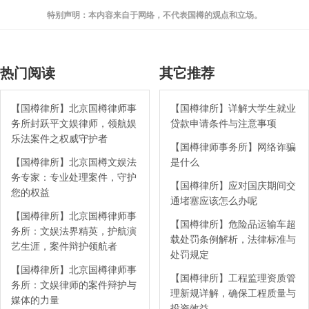
特别声明：本内容来自于网络，不代表国樽的观点和立场。
热门阅读
其它推荐
【国樽律所】北京国樽律师事
【国樽律所】详解大学生就业
务所封跃平文娱律师，领航娱
贷款申请条件与注意事项
乐法案件之权威守护者
【国樽律师事务所】网络诈骗
【国樽律所】北京国樽文娱法
是什么
务专家：专业处理案件，守护
【国樽律所】应对国庆期间交
您的权益
通堵塞应该怎么办呢
【国樽律所】北京国樽律师事
【国樽律所】危险品运输车超
务所：文娱法界精英，护航演
载处罚条例解析，法律标准与
艺生涯，案件辩护领航者
处罚规定
【国樽律所】北京国樽律师事
【国樽律所】工程监理资质管
务所：文娱律师的案件辩护与
理新规详解，确保工程质量与
媒体的力量
投资效益