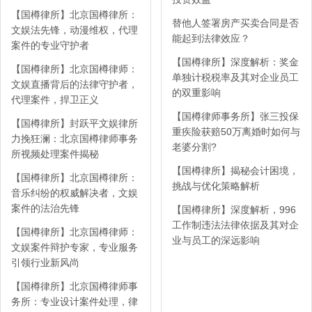
【国樽律所】北京国樽律所：
替他人签署房产买卖合同是否
文娱法先锋，动漫维权，代理
能起到法律效应？
案件的专业守护者
【国樽律所】深度解析：奖金
【国樽律所】北京国樽律师：
单独计税税率及其对企业员工
文娱直播背后的法律守护者，
的双重影响
代理案件，捍卫正义
【国樽律师事务所】张三投保
【国樽律所】封跃平文娱律所
重疾险获赔50万离婚时如何与
力挽狂澜：北京国樽律师事务
老婆分割?
所视频处理案件揭秘
【国樽律所】揭秘会计困境，
【国樽律所】北京国樽律所：
挑战与优化策略解析
音乐纠纷的权威解决者，文娱
案件的法治先锋
【国樽律所】深度解析，996
工作制违法法律依据及其对企
【国樽律所】北京国樽律师：
业与员工的深远影响
文娱案件辩护专家，专业服务
引领行业新风尚
【国樽律所】北京国樽律师事
务所：专业设计案件处理，律