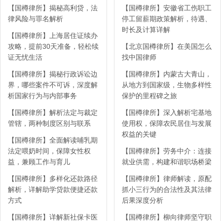
【国樽律所】揭秘高利贷，法
【国樽律所】安徽省工伤职工
律风险与罪名解析
停工留薪期政策解析，待遇、
时长及计算详解
【国樽律所】上海居住证续办
攻略，提前30天准备，轻松续
【北京国樽律所】在美国怎么
证无忧生活
找中国律师
【国樽律所】揭秘行政诉讼边
【国樽律所】内蒙古大青山，
界，哪些案件不可诉，深度解
从地方到国家级，生物多样性
析国家行为与内部事务
保护的里程碑之旅
【国樽律所】解析法定与裁定
【国樽律所】深入解析宅基地
管辖，两种制度区别与联系
使用权，保障农民居住与发展
权益的关键
【国樽律所】全面解读哺乳期
法定喂奶时间，保障女性权
【国樽律所】劳务中介：连接
益，兼顾工作与育儿
就业供需，构建和谐职场桥梁
【国樽律所】多样化还款路径
【国樽律所】律师解读，原配
解析，详解助学贷款便捷还款
抓小三行为的合法性及其法律
方式
后果深度分析
【国樽律所】详解新社保卡医
【国樽律所】柳向律师坚守职