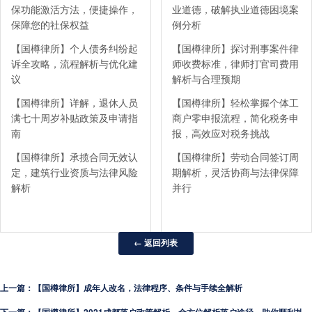
保功能激活方法，便捷操作，
业道德，破解执业道德困境案
保障您的社保权益
例分析
【国樽律所】个人债务纠纷起
【国樽律所】探讨刑事案件律
诉全攻略，流程解析与优化建
师收费标准，律师打官司费用
议
解析与合理预期
【国樽律所】详解，退休人员
【国樽律所】轻松掌握个体工
满七十周岁补贴政策及申请指
商户零申报流程，简化税务申
南
报，高效应对税务挑战
【国樽律所】承揽合同无效认
【国樽律所】劳动合同签订周
定，建筑行业资质与法律风险
期解析，灵活协商与法律保障
解析
并行
← 返回列表
上一篇：【国樽律所】成年人改名，法律程序、条件与手续全解析