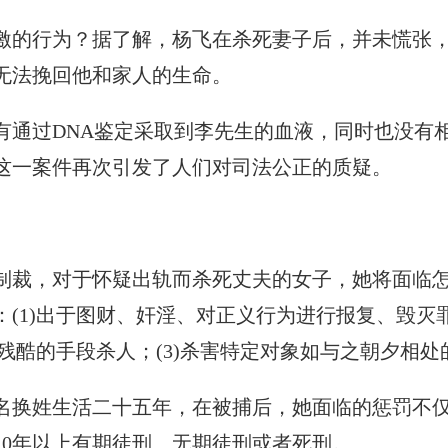
激的行为？据了解，杨飞在杀死妻子后，并未慌张
无法挽回他和家人的生命。
有通过DNA鉴定采取到李先生的血液，同时也没有
，这一案件再次引发了人们对司法公正的质疑。
制裁，对于怀疑出轨而杀死丈夫的女子，她将面临
(1)出于图财、奸淫、对正义行为进行报复、毁灭
端残酷的手段杀人；(3)杀害特定对象如与之朝夕相
名换姓生活二十五年，在被捕后，她面临的惩罚不
10年以上有期徒刑、无期徒刑或者死刑。