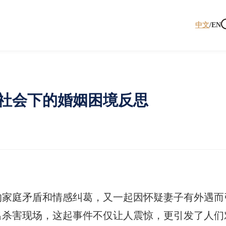
中文
/
EN
社会下的婚姻困境反思
的家庭矛盾和情感纠葛，又一起因怀疑妻子有外遇而
出杀害现场，这起事件不仅让人震惊，更引发了人们