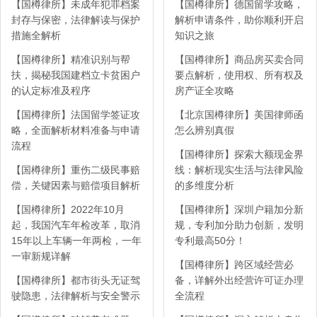
【国樽律所】未成年犯罪档案
【国樽律所】德国留学攻略，
封存与保密，法律解读与保护
解析申请条件，助你顺利开启
措施全解析
知识之旅
【国樽律所】精准识别与帮
【国樽律所】商品房买卖合同
扶，揭秘我国建档立卡贫困户
要点解析，使用权、所有权及
的认定标准及程序
房产证全攻略
【国樽律所】法国留学签证攻
【北京国樽律所】美国律师函
略，全面解析材料准备与申请
怎么辨别真假
流程
【国樽律所】探索大额现金界
【国樽律所】重伤二级民事赔
线：解析现实生活与法律风险
偿，关键因素与赔偿项目解析
的多维度分析
【国樽律所】2022年10月
【国樽律所】深圳户籍加分新
起，我国汽车年检改革，取消
规，专利加分助力创新，发明
15年以上车辆一年两检，一年
专利最高50分！
一审新规详解
【国樽律所】跨区域经营必
【国樽律所】都市街头无证驾
备，详解外出经营许可证办理
驶隐患，法律解析与安全警示
全流程