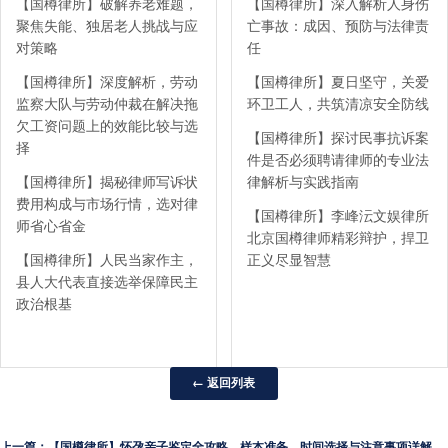
【国樽律所】破解养老难题，
【国樽律所】深入解析人身伤
聚焦失能、独居老人挑战与应
亡事故：成因、预防与法律责
对策略
任
【国樽律所】深度解析，劳动
【国樽律所】夏日坚守，关爱
监察大队与劳动仲裁在解决拖
环卫工人，共筑清凉安全防线
欠工资问题上的效能比较与选
【国樽律所】探讨民事抗诉案
择
件是否必须聘请律师的专业法
【国樽律所】揭秘律师写诉状
律解析与实践指南
费用构成与市场行情，选对律
【国樽律所】李峰沄文娱律所
师省心省金
北京国樽律师精彩辩护，捍卫
【国樽律所】人民当家作主，
正义尽显智慧
县人大代表直接选举保障民主
政治根基
← 返回列表
上一篇：【国樽律所】怀孕亲子鉴定全攻略，样本准备、时间选择与注意事项详解