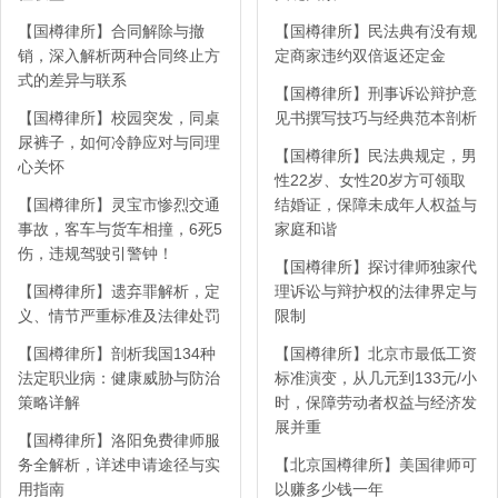
【国樽律所】合同解除与撤
【国樽律所】民法典有没有规
销，深入解析两种合同终止方
定商家违约双倍返还定金
式的差异与联系
【国樽律所】刑事诉讼辩护意
【国樽律所】校园突发，同桌
见书撰写技巧与经典范本剖析
尿裤子，如何冷静应对与同理
【国樽律所】民法典规定，男
心关怀
性22岁、女性20岁方可领取
【国樽律所】灵宝市惨烈交通
结婚证，保障未成年人权益与
事故，客车与货车相撞，6死5
家庭和谐
伤，违规驾驶引警钟！
【国樽律所】探讨律师独家代
【国樽律所】遗弃罪解析，定
理诉讼与辩护权的法律界定与
义、情节严重标准及法律处罚
限制
【国樽律所】剖析我国134种
【国樽律所】北京市最低工资
法定职业病：健康威胁与防治
标准演变，从几元到133元/小
策略详解
时，保障劳动者权益与经济发
展并重
【国樽律所】洛阳免费律师服
务全解析，详述申请途径与实
【北京国樽律所】美国律师可
用指南
以赚多少钱一年