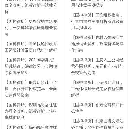
移全攻略，流程详解与法律分
用与注意事项揭秘
析
【国樽律所】工伤维权指南，
【国樽律所】更多异地生活便
打官司律师费用解析及诉讼费
利，一文详解居住证办理全攻
用承担详述
略
【国樽律所】农村合作医疗异
【国樽律所】申通快递拒收退
地报销全解析，政策解读与操
回运费计算及责任承担全解析
作指南
【国樽律所】2021年高利贷
【国樽律所】生态农业公司经
新规解读，法律边界与金融秩
营范围解析，多元化产业链与
序保障全解析
合规经营之道
【国樽律所】服装店转让与合
【国樽律所】工伤假期详解，
租、合伙开店协议范本，全面
工伤休假时长规定及权益保障
法律保障指南
解析
【国樽律所】深圳临时居住证
【国樽律所】香港讼辩律师什
办理全攻略，流程详解，轻松
么地位
享城市便利
【国樽律所】北京国樽文娱法
【国樽律所】揭秘民事案件律
务直播：辩护案件背后的专业