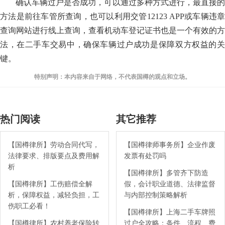
确认车辆过户是否成功，可以通过多种方式进行，最直接的
方法是前往车管所查询，也可以利用交管12123 APP或车辆违章
查询网站进行线上查询，查看机动车登记证书也是一个有效的方
法，在二手车交易中，确保车辆过户成功是保障双方权益的关
键。
特别声明：本内容来自于网络，不代表国樽的观点和立场。
热门阅读
其它推荐
【国樽律所】劳动合同代写，
【国樽律师事务所】企业作废
法律要求、排版要点及费用解
发票有处罚吗
析
【国樽律所】多管齐下防造
【国樽律所】工伤赔偿全解
假，会计职业道德、法律监督
析，保障权益，减轻负担，工
与内部控制策略解析
伤职工必看！
【国樽律所】上海二手车牌照
【国樽律所】农村养老保险转
过户全攻略：条件、流程、费