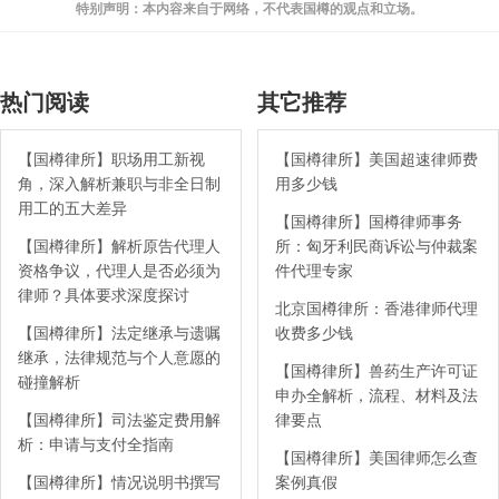
特别声明：本内容来自于网络，不代表国樽的观点和立场。
热门阅读
其它推荐
【国樽律所】职场用工新视
【国樽律所】美国超速律师费
角，深入解析兼职与非全日制
用多少钱
用工的五大差异
【国樽律所】国樽律师事务
【国樽律所】解析原告代理人
所：匈牙利民商诉讼与仲裁案
资格争议，代理人是否必须为
件代理专家
律师？具体要求深度探讨
北京国樽律所：香港律师代理
【国樽律所】法定继承与遗嘱
收费多少钱
继承，法律规范与个人意愿的
【国樽律所】兽药生产许可证
碰撞解析
申办全解析，流程、材料及法
【国樽律所】司法鉴定费用解
律要点
析：申请与支付全指南
【国樽律所】美国律师怎么查
【国樽律所】情况说明书撰写
案例真假