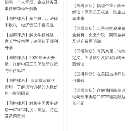
指南，个人背景、企业财务及
【国樽律所】揭秘企业五险全
事件解释模板解析
解读：保障员工权益，助企业
【国樽律所】领养孤儿，法律
赢未来
不设限，经济责任不容忽视
【国樽律所】二手房交易税费
【国樽律所】解决学籍难题，
全解析，免缴个税、契税差异
家长学校携手，确保孩子顺利
及过户费用明细
升学
【国樽律所】直系亲属，法律
【国樽律所】2020年全面升
定义、关系解析及家庭影响全
级，详解中国工伤保险新政策
面解读
与赔偿标准
【国樽律所】在美国当律师如
【国樽律所】 律师撰写诉状
何赚钱
费用，了解撰写诉状的大概价
【国樽律所】详解我国民事诉
格与影响因素
讼与刑事诉讼二审审理期限延
【国樽律所】解析中国民事诉
长问题
讼一审终审制度，类型、特点
及适用案例