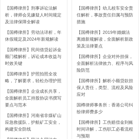
【国樽律所】刑事诉讼法解
【国樽律所】幼儿校车安全责
析，律师会见嫌疑人时间规定
任解析，事故责任归属与预防
及法律保障全解读
措施
【国樽律所】劳动法详析，年
【国樽律所】2019年婚姻法
休假规定及2024年新规解读
离婚新规解读，全面解析新政
策及法律要点
【国樽律所】民间借贷起诉金
额门槛解析，诉讼成本收益与
【国樽律所】企业对外担保，
时效关键
全面解析法律效力、程序与风
险防范
【国樽律所】护照拍照全攻
略，了解要求，轻松办理护照
【国樽律所】解析小额贷款担
保人责任，类型、流程及风险
【国樽律所】企业成长共享，
应对
全面解析员工持股协议书撰写
要点与范本
国樽律师事务所：香港公司纠
纷律师费多少
【国樽律所】河南省非煤矿山
应急救援队，护航矿工安全，
【国樽律所】工伤赔偿金到账
构建安全防线
时间详解，工伤职工必看流程
与预期