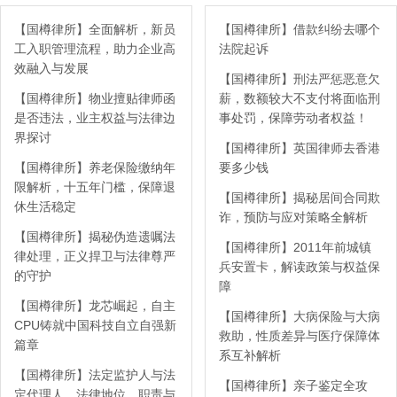
【国樽律所】全面解析，新员
【国樽律所】借款纠纷去哪个
工入职管理流程，助力企业高
法院起诉
效融入与发展
【国樽律所】刑法严惩恶意欠
【国樽律所】物业擅贴律师函
薪，数额较大不支付将面临刑
是否违法，业主权益与法律边
事处罚，保障劳动者权益！
界探讨
【国樽律所】英国律师去香港
【国樽律所】养老保险缴纳年
要多少钱
限解析，十五年门槛，保障退
【国樽律所】揭秘居间合同欺
休生活稳定
诈，预防与应对策略全解析
【国樽律所】揭秘伪造遗嘱法
【国樽律所】2011年前城镇
律处理，正义捍卫与法律尊严
兵安置卡，解读政策与权益保
的守护
障
【国樽律所】龙芯崛起，自主
【国樽律所】大病保险与大病
CPU铸就中国科技自立自强新
救助，性质差异与医疗保障体
篇章
系互补解析
【国樽律所】法定监护人与法
【国樽律所】亲子鉴定全攻
定代理人，法律地位、职责与