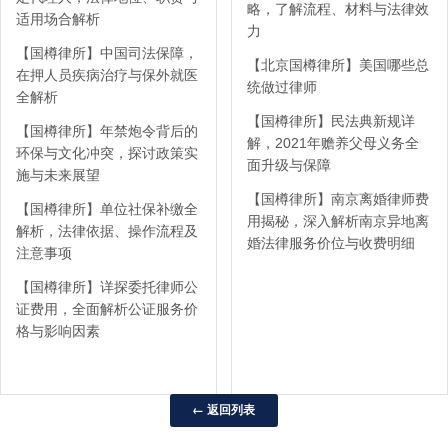
略，了解流程、材料与法律效
适用场合解析
力
【国樽律所】中国司法保障，
【北京国樽律所】美国哪些总
在押人员疾病治疗与保外就医
统做过律师
全解析
【国樽律所】民法典新规详
【国樽律所】年禁炮令背后的
解，2021年赡养父母义务全
环保与文化冲突，探讨政策实
面升级与保障
施与未来展望
【国樽律所】南京离婚律师费
【国樽律所】单位社保补缴全
用揭秘，深入解析南京异地离
解析，法律依据、操作流程及
婚法律服务价位与收费明细
注意事项
【国樽律所】详探委托律师公
证费用，全面解析公证服务价
格与影响因素
← 返回列表