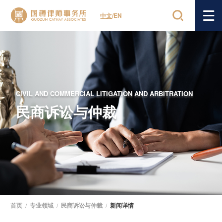
中文
/
EN
CIVIL AND COMMERCIAL LITIGATION AND ARBITRATION
民商诉讼与仲裁
首页
/
专业领域
/
民商诉讼与仲裁
/
新闻详情