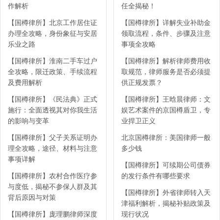
作解析
任全揭秘！
【国樽律所】北京工作居住证
【国樽律所】详解失业补助金
办理全攻略，身份象征与安居
领取流程，条件、步骤及注意
乐业之路
事项全攻略
【国樽律所】淮南二手车过户
【国樽律所】解析律师费用收
全攻略，限迁政策、手续流程
取规范，律师服务是否必须提
及费用解析
供正规发票？
【国樽律所】《民法典》正式
【国樽律所】王晗晨律师：文
施行：全面透视其对你我生活
娱艺术案件的京国樽盾卫，专
的影响与变革
业捍卫正义
【国樽律所】父子关系证明办
北京国樽律所：美国律师一般
理全攻略，途径、材料与注意
多少钱
事项详解
【国樽律所】可续期公司债券
【国樽律所】农村合作医疗参
的发行条件有哪些要求
与度低，揭秘不参保人群及其
【国樽律所】外省律师转入天
背后原因与对策
津福利解析，揭秘补贴政策及
【国樽律所】庞理鹏律师深度
现行状况