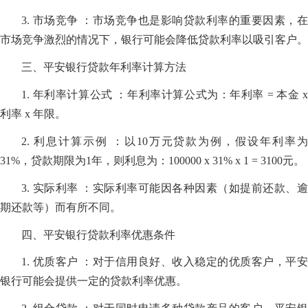
3. 市场竞争 ：市场竞争也是影响贷款利率的重要因素，在
市场竞争激烈的情况下，银行可能会降低贷款利率以吸引客户。
三、平安银行贷款年利率计算方法
1. 年利率计算公式 ：年利率计算公式为：年利率 = 本金 x
利率 x 年限。
2. 利息计算示例 ：以10万元贷款为例，假设年利率为
31%，贷款期限为1年，则利息为：100000 x 31% x 1 = 3100元。
3. 实际利率 ：实际利率可能因各种因素（如提前还款、逾
期还款等）而有所不同。
四、平安银行贷款利率优惠条件
1. 优质客户 ：对于信用良好、收入稳定的优质客户，平安
银行可能会提供一定的贷款利率优惠。