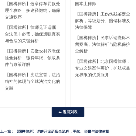
【国樽律所】违章停车罚款处
国本土律师
理全攻略，多途径缴纳，确保
【国樽律所】工伤伤残鉴定全
交通秩序
解析，等级划分、赔偿标准及
【国樽律所】律师见证遗嘱，
法律保障
合法但非必需，确保遗嘱真实
【国樽律所】民事诉讼撤诉不
与合法的关键解析
留案底，法律解析与隐私保护
【国樽律所】安徽农村养老保
全解析
险全解析，缴费年限、领取条
【国樽律所】北京国樽律师：
件与政策详解
专业文娱案件辩护，护航权益
【国樽律所】宪法宣誓，法治
无界限的优质服务
精神的体现与全球法治文化的
交融
← 返回列表
上一篇：【国樽律所】详解开设药店全流程，手续、步骤与法律依据