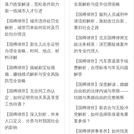
落户政策解读，宽松条件助力
全面解析与提升信用策略
新一线城市人才引进
【国樽律所】服刑人员减刑申
【国樽律所】城市违停处罚全
请流程解析，激励改过自新，
解析，城管罚单如何应对及罚
重归社会之路
款扣分情况
【国樽律所】北京国樽律师文
【国樽律所】新生儿出生证明
娱法务精英：演艺圈疑难案件
办理全攻略，时间、地点、材
的专业代理人
料详解
【国樽律所】汽车票退票手续
【国樽律所】揭秘刷宝短视
费解析，合理标准与常见问题
频，赚钱模式解析与安全风险
解答
防范全攻略
【国樽律所】深度解读，婚姻
【国樽律所】无合同工伤认
自由权的法律内涵与界限——
定，如何证明劳动关系及享受
结婚与离婚自由的完整阐释
工伤待遇？
【国樽律所】新农合与五险冲
【国樽律所】深入剖析，外来
突解析，如何选择医保避免重
人口定义、分类与对我国社会
复参保？
的影响
【国樽律师事务所】如何找美