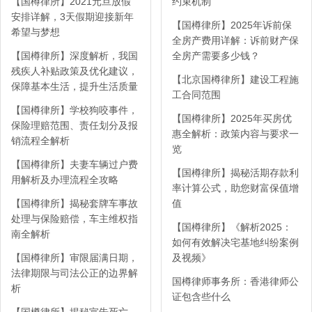
【国樽律所】2021元旦放假
约束机制
安排详解，3天假期迎接新年
【国樽律所】2025年诉前保
希望与梦想
全房产费用详解：诉前财产保
【国樽律所】深度解析，我国
全房产需要多少钱？
残疾人补贴政策及优化建议，
【北京国樽律所】建设工程施
保障基本生活，提升生活质量
工合同范围
【国樽律所】学校狗咬事件，
【国樽律所】2025年买房优
保险理赔范围、责任划分及报
惠全解析：政策内容与要求一
销流程全解析
览
【国樽律所】夫妻车辆过户费
【国樽律所】揭秘活期存款利
用解析及办理流程全攻略
率计算公式，助您财富保值增
【国樽律所】揭秘套牌车事故
值
处理与保险赔偿，车主维权指
【国樽律所】《解析2025：
南全解析
如何有效解决宅基地纠纷案例
【国樽律所】审限届满日期，
及视频》
法律期限与司法公正的边界解
国樽律师事务所：香港律师公
析
证包含些什么