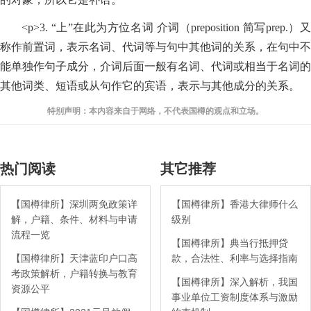
<p>3. “上”在此为方位名词 介词（preposition 简写prep.）又
称作前置词，表示名词、代词等与句中其他词的关系，在句中不
能单独作句子成分，介词后面一般有名词、代词或相当于名词的
其他词类、短语或从句作它的宾语，表示与其他成分的关系。
特别声明：本内容来自于网络，不代表国樽的观点和立场。
热门阅读
其它推荐
【国樽律所】深圳两免政策详
【国樽律所】香港大律师什么
解，户籍、条件、材料与申请
级别
流程一览
【国樽律所】典当行抵押贷
【国樽律所】天津蓝印户口高
款，合法性、利率与选择指南
考政策解析，户籍转换与教育
【国樽律所】深入解析，我国
资源公平
事业单位工资制度体系与激励