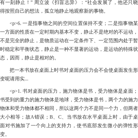
有一刻静止！” 周立波《扫盲志异》：“社会发展了，他还只晓
得按照自己的想法，孤立地静止地观察新的事物。
<p>6. 一是指事物之间的空间位置保持不变；二是指事物某
一方面的性质在一定时期内基本不变，静止不是绝对的不运动，
不是完全的静止，是物质运动在一定条件下、一定范围内处于暂
时稳定和平衡状态，静止是一种不显著的运动，是运动的特殊状
态，因而，静止是相对的。
把一本书放在桌面上时书对桌面的压力会不会使桌面发生形
变呢请用实...
<p>1. 书对桌面的压力，施力物体是书，受力物体是桌面；
书受到的重力的施力物体是地球，受力物体是书，两个力的施力
物体和受力物体都不相同，所以这两个力不是同一个力，但两者
大小相等；故A错误；B、C、当书放在水平桌面上时，由于桌
面对书施加了一个向上的支持力，使书底部发生微小的弹性形
变。