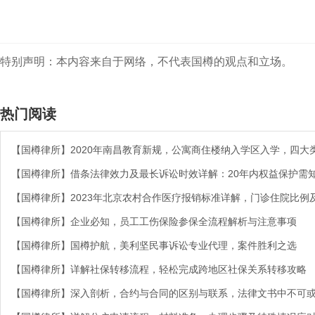
特别声明：本内容来自于网络，不代表国樽的观点和立场。
热门阅读
【国樽律所】2020年南昌教育新规，公寓商住楼纳入学区入学，四大
【国樽律所】借条法律效力及最长诉讼时效详解：20年内权益保护需
【国樽律所】2023年北京农村合作医疗报销标准详解，门诊住院比例
【国樽律所】企业必知，员工工伤保险参保全流程解析与注意事项
【国樽律所】国樽护航，美利坚民事诉讼专业代理，案件胜利之选
【国樽律所】详解社保转移流程，轻松完成跨地区社保关系转移攻略
【国樽律所】深入剖析，合约与合同的区别与联系，法律文书中不可