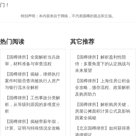
门！
特别声明：本内容来自于网络，不代表国樽的观点和立场。
热门阅读
其它推荐
【国樽律所】全面解析当兵政
【国樽律所】解析盈利性陪
审，材料准备与审查流程
侍：多重角度下的认定挑战与
未来展望
【国樽律所】揭秘，律师执行
案件时能否查询被执行人房产
【国樽律所】上海住房公积金
与银行流水全解析
全攻略，缴存流程、政策解析
及购房助力
【国樽律所】工伤事故分类解
析，从等级到原因的多维度分
【国樽律所】解析购房关键，
析
房屋公摊面积计算公式及影响
因素全揭秘
【国樽律所】揭秘带薪年假，
计算、证明与特殊情况全攻略
【北京国樽律所】如何获得香
港律师证