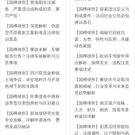
【国樽律所】禁渔期非法捕
鱼，严重违法或构成犯罪，重
【国樽律所】探索违法定义与
罚严惩！
构成要件：法治社会公民必知
律法基石
【国樽律所】深度解析，伪造
货币罪最新立案标准及法律知
【国樽律所】揭秘可回收垃
识普及
圾，分类、特性与应用，共建
绿色家园
【国樽律所】事故未解，车辆
能否出售？法律实操解析与注
【国樽律所】机动车驾驶年审
意事项
全解析，保障安全，流程注意
事项详述
【国樽律所】四川双流金桥镇
土地争议，未征地村庄与开发
【国樽律所】餐饮许可证取消
热潮下的民生困境
真相揭秘：行业变革与未来监
管趋势解析
【国樽律所】民事债务中两种
连带责任类型辨析与区别要点
【国樽律所】南京落户攻略，
人才、积分、购房、投靠等多
【国樽律所】新加坡研究生留
种途径详解
学全攻略，详解申请条件、费
用及成功秘诀
【国樽律所】彩票店经营权转
让，法律属性、过户限制与风