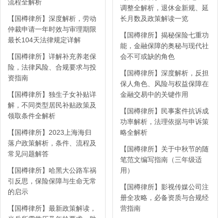
流程全解析
调整全解析，退休金新规、延
【国樽律所】深度解析，劳动
长月数及政策解读一览
仲裁申请一年时效与审理期限
【国樽律所】揭秘保险七重功
最长104天法律规定详解
能，金融保障的奥秘与现代社
【国樽律所】详解补充养老保
会不可或缺的角色
险，法律风险、合规要求与投
【国樽律所】深度解析，反担
资指南
保人角色、风险与权益保障在
【国樽律所】独生子女补贴详
金融交易中的关键作用
解，不同类型居民补贴政策及
【国樽律所】民事案件抗诉成
领取条件全解析
功率解析，法理依据与申诉策
【国樽律所】2023上海海归
略全解析
落户政策解析，条件、流程及
【国樽律所】关于中秋节的随
常见问题解答
笔范文编写指南（三年级适
【国樽律所】哈黑大公路车祸
用）
引反思，保险保障与生命无常
【国樽律所】影视传媒公司注
的启示
册全攻略，必备资质与合规经
【国樽律所】最新政策解读，
营指南