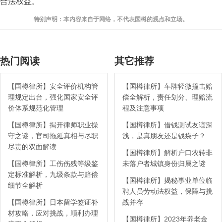
合法权益。
特别声明：本内容来自于网络，不代表国樽的观点和立场。
热门阅读
其它推荐
【国樽律所】安全评价机构管
【国樽律所】车牌轻微撞击赔
理规定出台，强化国家安全评
偿全解析，责任划分、理赔流
价体系规范化管理
程及注意事项
【国樽律所】揭开律师职业操
【国樽律所】借钱测试友谊深
守之谜，官司拖延真相与尽职
浅，是真朋友还是钱袋子？
尽责的双面解读
【国樽律所】解析户口农转非
【国樽律所】工伤伤残等级鉴
未落户者城镇身份归属之谜
定标准解析，九级条款与赔偿
【国樽律所】揭秘事业单位临
细节全解析
聘人员劳动法权益，保障与挑
【国樽律所】日本留学签证补
战并存
材攻略，应对挑战，顺利办理
【国樽律所】2023年养老金