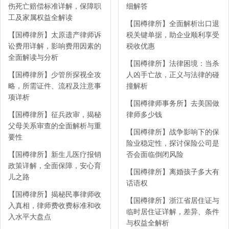
伤死亡赔偿标准详解，保障职
细解答
工及家属权益全解读
【国樽律所】全面解析出口退
【国樽律所】太原遗产律师诉
税关键单据，助企业顺利享受
讼费用详解，影响费用因素的
税收优惠
全面解读与分析
【国樽律所】法律困境：当杀
【国樽律所】少管所探视全攻
人凶手亡故，正义与法律的碰
略，所需证件、流程及注意事
撞解析
项详析
【国樽律师事务所】去美国做
【国樽律所】征兵政审，揭秘
律师多少钱
父母关系审查的全面解析与重
【国樽律所】战争影响下的保
要性
险业稳定性，探讨保险公司是
【国樽律所】新生儿医疗报销
否会面临倒闭风险
政策详解，全面保障，安心育
【国樽律所】离婚孩子多大有
儿之路
话语权
【国樽律所】揭秘民事律师收
【国樽律所】浙江省居住证与
入真相，律师费收费标准和收
临时居住证详解，差异、条件
入水平大盘点
与权益全解析