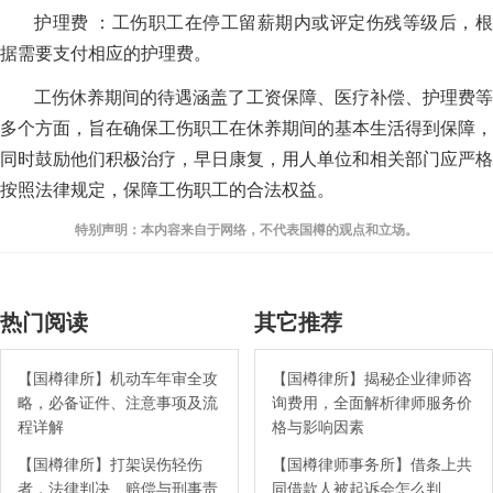
护理费 ：工伤职工在停工留薪期内或评定伤残等级后，根
据需要支付相应的护理费。
工伤休养期间的待遇涵盖了工资保障、医疗补偿、护理费等
多个方面，旨在确保工伤职工在休养期间的基本生活得到保障，
同时鼓励他们积极治疗，早日康复，用人单位和相关部门应严格
按照法律规定，保障工伤职工的合法权益。
特别声明：本内容来自于网络，不代表国樽的观点和立场。
热门阅读
其它推荐
【国樽律所】机动车年审全攻
【国樽律所】揭秘企业律师咨
略，必备证件、注意事项及流
询费用，全面解析律师服务价
程详解
格与影响因素
【国樽律所】打架误伤轻伤
【国樽律师事务所】借条上共
者，法律判决、赔偿与刑事责
同借款人被起诉会怎么判