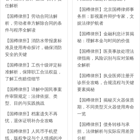
任解析
【国樽律所】北京国樽律师事
【国樽律所】劳动合同法解
务所：影视案件辩护专家，文
析，劳动者单方解除合同的条
娱法律护航者
件与程序全解读
【国樽律所】金融利息计算揭
【国樽律所】消防水带报废标
秘：理解本金与时间的价值
准及使用寿命探讨，确保消防
【国樽律所】医美事故处理法
安全的关键
律指南，风险识别与应对策略
【国樽律所】工伤十级评定标
全解析
准解析，保障职工合法权益，
【国樽律所】执业医师注册开
了解工伤赔偿细节
诊所全攻略，合规流程与关键
【国樽律所】详解中国民事案
要素揭秘
件审限规定：法律依据、类
【国樽律所】揭秘灭火器保质
型、目的与实践挑战
期，不同类型灭火器使用寿命
【国樽律所】档案遗失不再
一览
忧，退休证明补办全攻略
【国樽律所】债务转移与承
【国樽律所】人民币手机壁
担，法律解析与实际应用差异
纸，版权争议与个人情感的冲
分析