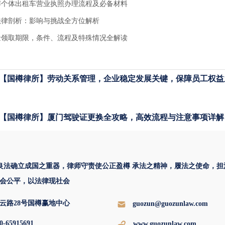
解个体出租车营业执照办理流程及必备材料
法律剖析：影响与挑战全方位解析
金领取期限，条件、流程及特殊情况全解读
【国樽律所】劳动关系管理，企业稳定发展关键，保障员工权益
【国樽律所】厦门驾驶证更换全攻略，高效流程与注意事项详解
 良法确立成国之重器，律师守责使公正盈樽 承法之精神，履法之使命，担
会公平，以法律现社会
云路28号国樽赢地中心
guozun@guozunlaw.com
0-65915691
www.guozunlaw.com