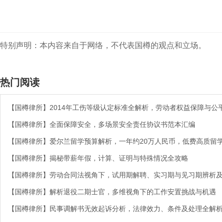
特别声明：本内容来自于网络，不代表国樽的观点和立场。
热门阅读
【国樽律所】2014年工伤等级认定标准全解析，劳动者权益保障与公
【国樽律所】全面保障安全，多场景安全责任协议书范本汇编
【国樽律所】爱尔兰留学预算解析，一年约20万人民币，低费高质留
【国樽律所】揭秘带薪年假，计算、证明与特殊情况全攻略
【国樽律所】劳动合同法视角下，试用期解聘、实习期与见习期辨析
【国樽律所】解析退役二期士官，多维视角下的工作安置挑战与机遇
【国樽律所】民事调解书无效起诉分析，法律效力、条件及处理全解