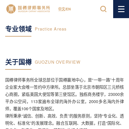
中文
/
EN
专业领域
Practice Areas
关于国樽
GUOZUN OVERVIEW
国樽律师事务所全球总部位于国樽赢地中心，是“一带一路”十周年
企业家大会唯一签约中方律所。总部坐落于北京市朝阳区三元桥核
心商圈，紧临美国大使馆等第三使馆区。独栋商务楼宇，23000余
平办公空间，113家遍布全球的海外办公室，2000多名海内外律
师，覆盖106个国家及地区。
律所秉承“诚信、创新、高效、负责”的服务原则，坚持“专业化、透
明化、标准化”的发展理念。融合互联网、大数据，打造“国际化、