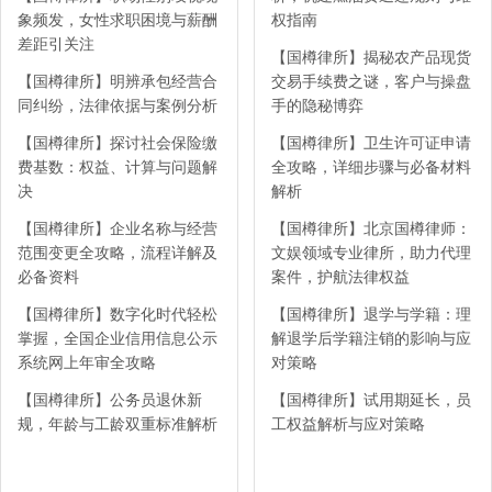
象频发，女性求职困境与薪酬
权指南
差距引关注
【国樽律所】揭秘农产品现货
【国樽律所】明辨承包经营合
交易手续费之谜，客户与操盘
同纠纷，法律依据与案例分析
手的隐秘博弈
【国樽律所】探讨社会保险缴
【国樽律所】卫生许可证申请
费基数：权益、计算与问题解
全攻略，详细步骤与必备材料
决
解析
【国樽律所】企业名称与经营
【国樽律所】北京国樽律师：
范围变更全攻略，流程详解及
文娱领域专业律所，助力代理
必备资料
案件，护航法律权益
【国樽律所】数字化时代轻松
【国樽律所】退学与学籍：理
掌握，全国企业信用信息公示
解退学后学籍注销的影响与应
系统网上年审全攻略
对策略
【国樽律所】公务员退休新
【国樽律所】试用期延长，员
规，年龄与工龄双重标准解析
工权益解析与应对策略