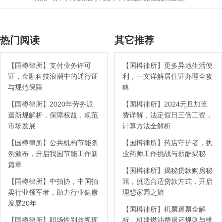
热门阅读
其它推荐
【国樽律所】支付业务许可
【国樽律所】更多异地生活便
证，金融科技浪潮中的通行证
利，一文详解居住证办理全攻
与规范保障
略
【国樽律所】2020年劳务派
【国樽律所】2024元旦加班
遣新规解析，保障权益，规范
费详解，法定假日三倍工资，
市场发展
计算方法全解析
【国樽律所】公共机构节能条
【国樽律所】药店守护者，执
例颁布，开启我国节能工作新
业药师工作挑战与薪酬揭秘
篇章
【国樽律所】揭秘贷款购房秘
【国樽律所】中拍协，中国拍
籍，挑选合适贷款方式，开启
卖行业领军者，助力行业健康
理想家园之旅
发展20年
【国樽律所】机票退票全解
【国樽律所】职场性别歧视现
析，机建燃油费退还规则与维