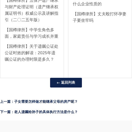
【国樽律所】五保户遗产继承
什么企业性质的
与财产处理证明（遗产继承权
属证明书）权威公示及讲解指
【国樽律所】丈夫殴打怀孕妻
引（二〇二五年版）
子要坐牢吗
【国樽律所】中学生角色多
面，家庭责任与学习成长并重
【国樽律所】关于遗嘱公证处
公证时效的解读：2025年遗
嘱公证的办理时限是多久？
← 返回列表
上一篇：子女需要怎样做才能继承父母的房产呢？
下一篇：老人遗嘱给孙子的具体执行方法是什么？