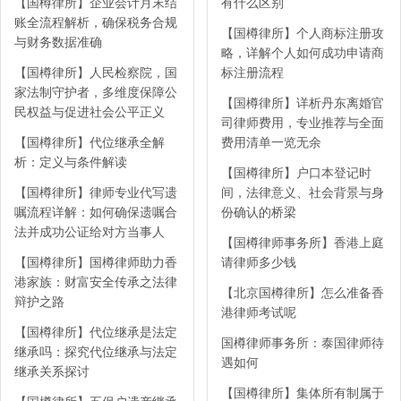
【国樽律所】企业会计月末结
有什么区别
账全流程解析，确保税务合规
【国樽律所】个人商标注册攻
与财务数据准确
略，详解个人如何成功申请商
【国樽律所】人民检察院，国
标注册流程
家法制守护者，多维度保障公
【国樽律所】详析丹东离婚官
民权益与促进社会公平正义
司律师费用，专业推荐与全面
【国樽律所】代位继承全解
费用清单一览无余
析：定义与条件解读
【国樽律所】户口本登记时
【国樽律所】律师专业代写遗
间，法律意义、社会背景与身
嘱流程详解：如何确保遗嘱合
份确认的桥梁
法并成功公证给对方当事人
【国樽律师事务所】香港上庭
【国樽律所】国樽律师助力香
请律师多少钱
港家族：财富安全传承之法律
【北京国樽律所】怎么准备香
辩护之路
港律师考试呢
【国樽律所】代位继承是法定
国樽律师事务所：泰国律师待
继承吗：探究代位继承与法定
遇如何
继承关系探讨
【国樽律所】集体所有制属于