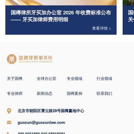
国樽律所牙买加办公室 2026 年收费标准公布
国
—— 牙买加律师费用明细
关
查看详情 >
关于国樽
全球办公室
专业领域
行业领域
专业律师
新闻动态
国樽案例
联系我们
北京市朝阳区霄云路28号国樽赢地中心
guozun@guozunlaw.com
400-6661890 010-65915691