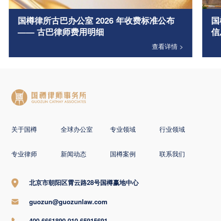
国樽律所古巴办公室 2026 年收费标准公布
国
—— 古巴律师费用明细
信
查看详情 >
关于国樽
全球办公室
专业领域
行业领域
专业律师
新闻动态
国樽案例
联系我们
北京市朝阳区霄云路28号国樽赢地中心
guozun@guozunlaw.com
400-6661890 010-65915691