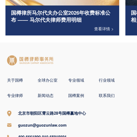
国樽律所马尔代夫办公室2026年收费标准公
国
布 —— 马尔代夫律师费用明细
相
查看详情 >
关于国樽
全球办公室
专业领域
行业领域
专业律师
新闻动态
国樽案例
联系我们
北京市朝阳区霄云路28号国樽赢地中心
guozun@guozunlaw.com
400-6661890 010-65915691