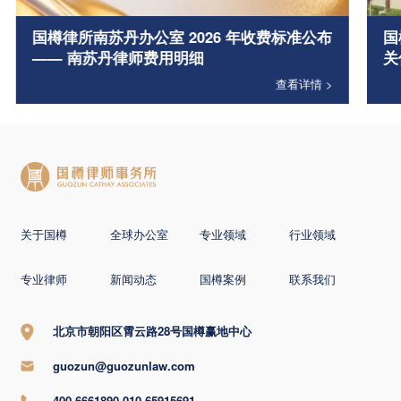
国樽律所南苏丹办公室 2026 年收费标准公布
国
—— 南苏丹律师费用明细
关
查看详情 >
关于国樽
全球办公室
专业领域
行业领域
专业律师
新闻动态
国樽案例
联系我们
北京市朝阳区霄云路28号国樽赢地中心
guozun@guozunlaw.com
400-6661890 010-65915691