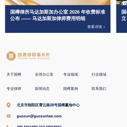
国樽律所马达加斯加办公室 2026 年收费标准
国
公布 —— 马达加斯加律师费用明细
立
查看详情 >
关于国樽
全球办公室
专业领域
行业领域
专业律师
新闻动态
国樽案例
联系我们
北京市朝阳区霄云路28号国樽赢地中心
guozun@guozunlaw.com
400-6661890 010-65915691