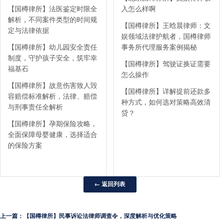
【国樽律所】法医鉴定时限全
入怎么样啊
解析，不同案件类型的时间规
【国樽律所】王晗晨律师：文
定与法律依据
娱领域法律护航者，国樽律师
【国樽律所】幼儿园安全责任
事务所代理服务案例揭秘
制度，守护孩子安全，筑牢幸
【国樽律所】驾驶证换证需要
福基石
怎么操作
【国樽律所】故意伤害致人毁
【国樽律所】详解提前还款多
容赔偿标准解析，法律、赔偿
种方式，如何选对策略高效清
与刑事责任全解析
贷？
【国樽律所】孕期保险攻略，
全面保障母婴健康，选择适合
的保险方案
← 返回列表
上一篇：【国樽律所】民事诉讼法律师调查令，深度解析与优化策略