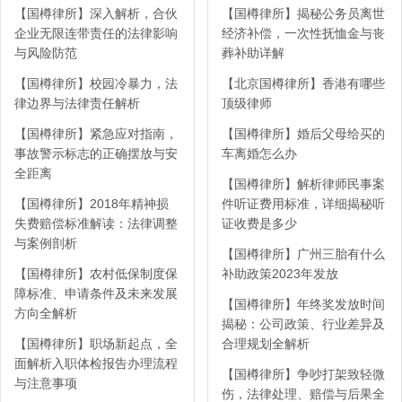
【国樽律所】深入解析，合伙
【国樽律所】揭秘公务员离世
企业无限连带责任的法律影响
经济补偿，一次性抚恤金与丧
与风险防范
葬补助详解
【国樽律所】校园冷暴力，法
【北京国樽律所】香港有哪些
律边界与法律责任解析
顶级律师
【国樽律所】紧急应对指南，
【国樽律所】婚后父母给买的
事故警示标志的正确摆放与安
车离婚怎么办
全距离
【国樽律所】解析律师民事案
【国樽律所】2018年精神损
件听证费用标准，详细揭秘听
失费赔偿标准解读：法律调整
证收费是多少
与案例剖析
【国樽律所】广州三胎有什么
【国樽律所】农村低保制度保
补助政策2023年发放
障标准、申请条件及未来发展
【国樽律所】年终奖发放时间
方向全解析
揭秘：公司政策、行业差异及
【国樽律所】职场新起点，全
合理规划全解析
面解析入职体检报告办理流程
【国樽律所】争吵打架致轻微
与注意事项
伤，法律处理、赔偿与后果全