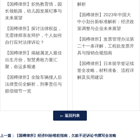
【国樽律所】炽热教育情，园
解析
长领航路，幼儿园发展纪事与
【国樽律所】2023年中国大
未来展望
中小划分新标准解析：经济政
【国樽律所】探讨法律权益，
策调整与企业未来展望
无需律师亲友辩护，个人如何
【国樽律所】发票管理办法第
自行应对法律诉讼？
二十一条详解，工程款发票开
【国樽律所】揭秘属龙人最佳
具与报销合规指南
出生月份，智慧勇敢力量汇
【国樽律所】日本留学签证续
聚，命运多顺遂
签全攻略，材料准备、流程详
【国樽律所】全险车辆撞人后
解及实用建议
法律责任全解析，刑事责任与
赔偿细节一览
← 返回列表
上一篇：【国樽律所】经济纠纷维权指南，欠款不还诉讼书撰写全攻略