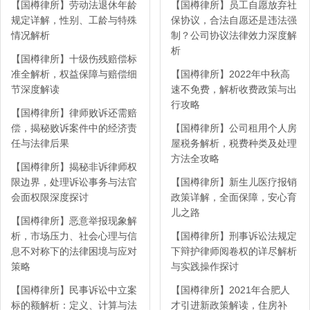
【国樽律所】劳动法退休年龄
【国樽律所】员工自愿放弃社
规定详解，性别、工龄与特殊
保协议，合法自愿还是违法强
情况解析
制？公司协议法律效力深度解
析
【国樽律所】十级伤残赔偿标
准全解析，权益保障与赔偿细
【国樽律所】2022年中秋高
节深度解读
速不免费，解析收费政策与出
行攻略
【国樽律所】律师败诉还需赔
偿，揭秘败诉案件中的经济责
【国樽律所】公司租用个人房
任与法律后果
屋税务解析，税费种类及处理
方法全攻略
【国樽律所】揭秘非诉律师权
限边界，处理诉讼事务与法官
【国樽律所】新生儿医疗报销
会面权限深度探讨
政策详解，全面保障，安心育
儿之路
【国樽律所】恶意举报现象解
析，市场压力、社会心理与信
【国樽律所】刑事诉讼法规定
息不对称下的法律困境与应对
下辩护律师阅卷权的详尽解析
策略
与实践操作探讨
【国樽律所】民事诉讼中立案
【国樽律所】2021年合肥人
标的额解析：定义、计算与法
才引进新政策解读，住房补