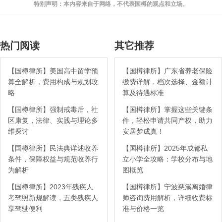
特别声明：本内容来自于网络，不代表国樽的观点和立场。
热门阅读
其它推荐
【国樽律所】美国高中留学预
【国樽律所】广东省养老保险
算全解析，费用构成与规划攻
缴费详解，档次选择、金额计
略
算及待遇标准
【国樽律所】强制戒毒后，社
【国樽律所】掌握这些关键条
区康复，法律、实践与理论多
件，轻松申请共同产权，助力
维探讨
安居梦成真！
【国樽律所】民法典详述收养
【国樽律所】2025年成都私
条件，保障权益与规范收养行
立小学全攻略：学校分布与地
为解析
图概览
【国樽律所】2023年残疾人
【国樽律所】宁波慈溪离婚律
考驾照新规解读，五类残疾人
师咨询费用解析，详细收费标
享驾驶便利
准与价格一览