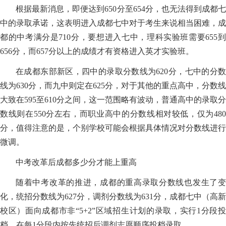
根据最新消息，即便达到650分至654分，也无法得到成都七
中的录取承诺，这表明进入成都七中对于考生来说相当困难，成
都的中考满分是710分，要想进入七中，理科实验班需要655到
656分，而657分以上的成绩才有资格进入英才实验班。
在成都东部新区，四中的录取分数线为620分，七中的分数
线为630分，而九中则定在625分，对于其他的重点高中，分数线
大致在595至610分之间，这一范围略有波动，普通高中的录取分
数线则在550分左右，而职业高中的分数线相对较低，仅为480
分，值得注意的是，个别学校可能会根据具体情况对分数线进行
微调。
中考改革后成都多少分才能上重高
随着中考改革的推进，成都的重高录取分数线也发生了变
化，统招分数线为627分，调剂分数线为631分，成都七中（高新
校区）面向成都市非“5+2”区域招生计划的录取，实行1分段投
档，在每1分段内按先统招后调剂志愿顺序投档录取。