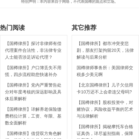
特别声明：本内容来自于网络，不代表国樽的观点和立场。
热门阅读
其它推荐
【国樽律所】探讨非律师有偿
【国樽律所】都市冲突变悲
代理案件合法性，非法律专业
剧，朋友打架拘留20天，法律
人士能否涉足诉讼代理？
解读与后果分析
【国樽律所】户口簿丢失不用
国樽律师事务所：美国律师交
慌，四步流程助您快速补办
税多少美元啊
【国樽律所】党内严重警告处
【北京国樽律所】儿子欠信用
分对年度考核的深远影响及具
卡10万还不上会牵连父母吗?
体后果解析
【国樽律所】股权投资中，对
【国樽律所】详解养老保险缴
赌协议，风险收益平衡的艺术
费档位计算，工资、年限、基
与法律解析
数全面解析
【国樽律所】揭秘摩托车合格
【国樽律所】借贷双方角色解
证真伪，详尽鉴别指南，保障