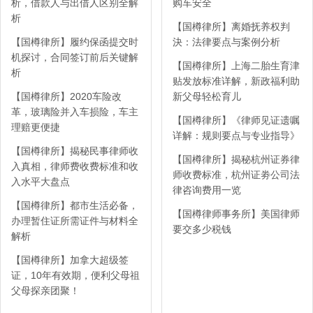
析，借款人与出借人区别全解
购车安全
析
【国樽律所】离婚抚养权判
【国樽律所】履约保函提交时
決：法律要点与案例分析
机探讨，合同签订前后关键解
【国樽律所】上海二胎生育津
析
贴发放标准详解，新政福利助
【国樽律所】2020车险改
新父母轻松育儿
革，玻璃险并入车损险，车主
【国樽律所】《律师见证遗嘱
理赔更便捷
详解：规则要点与专业指导》
【国樽律所】揭秘民事律师收
【国樽律所】揭秘杭州证券律
入真相，律师费收费标准和收
师收费标准，杭州证劵公司法
入水平大盘点
律咨询费用一览
【国樽律所】都市生活必备，
【国樽律师事务所】美国律师
办理暂住证所需证件与材料全
要交多少税钱
解析
【国樽律所】加拿大超级签
证，10年有效期，便利父母祖
父母探亲团聚！