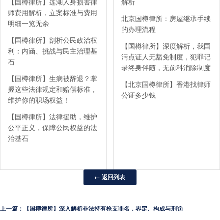
【国樽律所】莲湖人身损害律
解析
师费用解析，立案标准与费用
北京国樽律所：房屋继承手续
明细一览无余
的办理流程
【国樽律所】剖析公民政治权
【国樽律所】深度解析，我国
利：内涵、挑战与民主治理基
污点证人无豁免制度，犯罪记
石
录终身伴随，无前科消除制度
【国樽律所】生病被辞退？掌
【北京国樽律所】香港找律师
握这些法律规定和赔偿标准，
公证多少钱
维护你的职场权益！
【国樽律所】法律援助，维护
公平正义，保障公民权益的法
治基石
← 返回列表
上一篇：【国樽律所】深入解析非法持有枪支罪名，界定、构成与刑罚