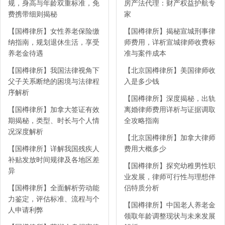
规，身高与年龄双重标准，免
房产法代理：财产权益护航专
费携带细则揭秘
家
【国樽律所】女性养老保险缴
【国樽律所】揭秘宣城刑事律
纳指南，规划退休生活，享受
师费用，详析宣城律师收费标
养老金待遇
准与案件成本
【国樽律所】我国法律视角下
【北京国樽律所】美国律师收
父子关系断绝的困境与法律程
入是多少钱
序解析
【国樽律所】深度揭秘，出轨
【国樽律所】加拿大签证有效
离婚律师费用详析与证据调取
期揭秘，类型、时长与个人情
全攻略指南
况深度解析
【北京国樽律所】加拿大律师
【国樽律所】详解我国残疾人
费用大概多少
补贴发放时间规律及各地区差
【国樽律所】探究幼稚男性职
异
业发展，律师可行性与理想伴
【国樽律所】全面解析劳动能
侣特质分析
力鉴定，评估标准、流程与个
【国樽律所】中国老人养老金
人申请利弊
领取年龄调整现状与未来发展