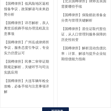
【北京国樽律所】律师去美国
【国樽律所】低风险地区返程
需要哪些手续
报备争议，政策解读与未来趋
势分析
【国樽律所】保险赔款准备金
分类与管理关键解析
【国樽律所】详尽解析，亲人
离世后殡葬手续办理流程及注
【国樽律所】居住证取代暂住
意事项
证，从人口管理到服务保障的
历史性转变
【国樽律所】广州岳成律师所
争议，服务态度引争议，专业
【国樽律所】解析流动负债比
实力仍受认可
率：计算、解读与提升企业短
期偿债能力指南
【国樽律所】民事二审举证期
限规定解析，关键环节与司法
实践应用
【国樽律所】大连车辆年检全
攻略，必备手续与注意事项详
解