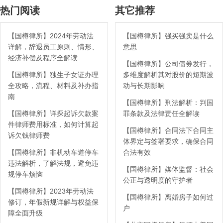
热门阅读
其它推荐
【国樽律所】2024年劳动法
【国樽律所】强买强卖是什么
详解，辞退员工原则、情形、
意思
经济补偿及程序全解读
【国樽律所】公司债券发行，
【国樽律所】独生子女证办理
多维度解析其对股价的短期波
全攻略，流程、材料及补办指
动与长期影响
南
【国樽律所】刑法解析：判国
【国樽律所】详探起诉欠款案
罪条款及法律责任全解读
件律师费用标准，如何计算起
【国樽律所】合同法下合同主
诉欠钱律师费
体界定与签署要求，确保合同
【国樽律所】非机动车道停车
合法有效
违法解析，了解法规，避免违
【国樽律所】媒体监督：社会
规停车烦恼
公正与透明度的守护者
【国樽律所】2023年劳动法
【国樽律所】离婚房子如何过
修订，年假新规详解与权益保
户
障全面升级