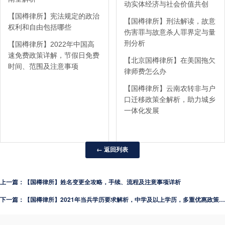
动实体经济与社会价值共创
【国樽律所】宪法规定的政治
【国樽律所】刑法解读，故意
权利和自由包括哪些
伤害罪与故意杀人罪界定与量
刑分析
【国樽律所】2022年中国高
速免费政策详解，节假日免费
【北京国樽律所】在美国拖欠
时间、范围及注意事项
律师费怎么办
【国樽律所】云南农转非与户
口迁移政策全解析，助力城乡
一体化发展
← 返回列表
上一篇：【国樽律所】姓名变更全攻略，手续、流程及注意事项详析
下一篇：【国樽律所】2021年当兵学历要求解析，中学及以上学历，多重优惠政策助力青年军旅梦