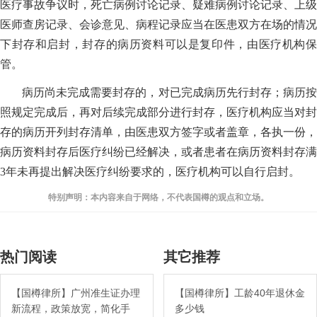
医疗事故争议时，死亡病例讨论记录、疑难病例讨论记录、上级
医师查房记录、会诊意见、病程记录应当在医患双方在场的情况
下封存和启封，封存的病历资料可以是复印件，由医疗机构保
管。
病历尚未完成需要封存的，对已完成病历先行封存；病历按
照规定完成后，再对后续完成部分进行封存，医疗机构应当对封
存的病历开列封存清单，由医患双方签字或者盖章，各执一份，
病历资料封存后医疗纠纷已经解决，或者患者在病历资料封存满
3年未再提出解决医疗纠纷要求的，医疗机构可以自行启封。
特别声明：本内容来自于网络，不代表国樽的观点和立场。
热门阅读
其它推荐
【国樽律所】广州准生证办理
【国樽律所】工龄40年退休金
新流程，政策放宽，简化手
多少钱