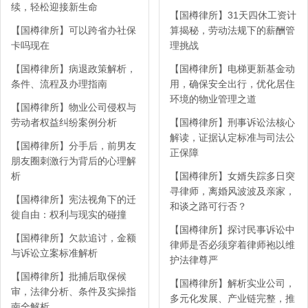
续，轻松迎接新生命
【国樽律所】31天四休工资计
【国樽律所】可以跨省办社保
算揭秘，劳动法规下的薪酬管
卡吗现在
理挑战
【国樽律所】病退政策解析，
【国樽律所】电梯更新基金动
条件、流程及办理指南
用，确保安全出行，优化居住
环境的物业管理之道
【国樽律所】物业公司侵权与
劳动者权益纠纷案例分析
【国樽律所】刑事诉讼法核心
解读，证据认定标准与司法公
【国樽律所】分手后，前男友
正保障
朋友圈刺激行为背后的心理解
析
【国樽律所】女婿失踪多日突
寻律师，离婚风波波及亲家，
【国樽律所】宪法视角下的迁
和谈之路可行否？
徙自由：权利与现实的碰撞
【国樽律所】探讨民事诉讼中
【国樽律所】欠款追讨，金额
律师是否必须穿着律师袍以维
与诉讼立案标准解析
护法律尊严
【国樽律所】批捕后取保候
【国樽律所】解析实业公司，
审，法律分析、条件及实操指
多元化发展、产业链完整，推
南全解析