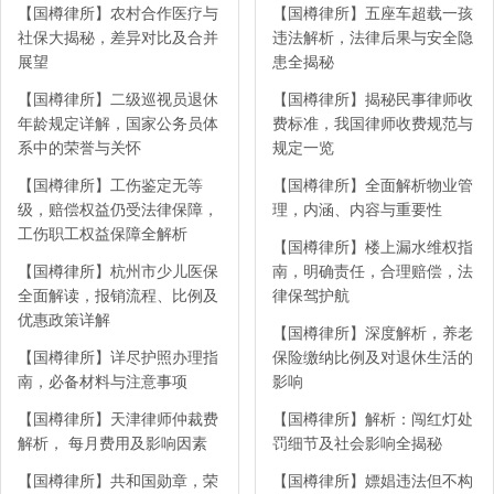
【国樽律所】农村合作医疗与
【国樽律所】五座车超载一孩
社保大揭秘，差异对比及合并
违法解析，法律后果与安全隐
展望
患全揭秘
【国樽律所】二级巡视员退休
【国樽律所】揭秘民事律师收
年龄规定详解，国家公务员体
费标准，我国律师收费规范与
系中的荣誉与关怀
规定一览
【国樽律所】工伤鉴定无等
【国樽律所】全面解析物业管
级，赔偿权益仍受法律保障，
理，内涵、内容与重要性
工伤职工权益保障全解析
【国樽律所】楼上漏水维权指
【国樽律所】杭州市少儿医保
南，明确责任，合理赔偿，法
全面解读，报销流程、比例及
律保驾护航
优惠政策详解
【国樽律所】深度解析，养老
【国樽律所】详尽护照办理指
保险缴纳比例及对退休生活的
南，必备材料与注意事项
影响
【国樽律所】天津律师仲裁费
【国樽律所】解析：闯红灯处
解析， 每月费用及影响因素
罚细节及社会影响全揭秘
【国樽律所】共和国勋章，荣
【国樽律所】嫖娼违法但不构