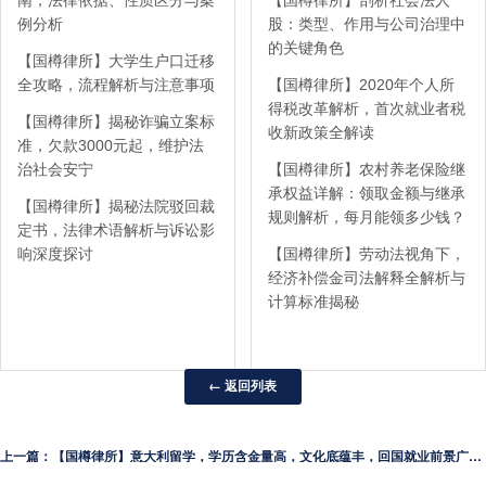
例分析
股：类型、作用与公司治理中
的关键角色
【国樽律所】大学生户口迁移
全攻略，流程解析与注意事项
【国樽律所】2020年个人所
得税改革解析，首次就业者税
【国樽律所】揭秘诈骗立案标
收新政策全解读
准，欠款3000元起，维护法
治社会安宁
【国樽律所】农村养老保险继
承权益详解：领取金额与继承
【国樽律所】揭秘法院驳回裁
规则解析，每月能领多少钱？
定书，法律术语解析与诉讼影
响深度探讨
【国樽律所】劳动法视角下，
经济补偿金司法解释全解析与
计算标准揭秘
← 返回列表
上一篇：【国樽律所】意大利留学，学历含金量高，文化底蕴丰，回国就业前景广阔！