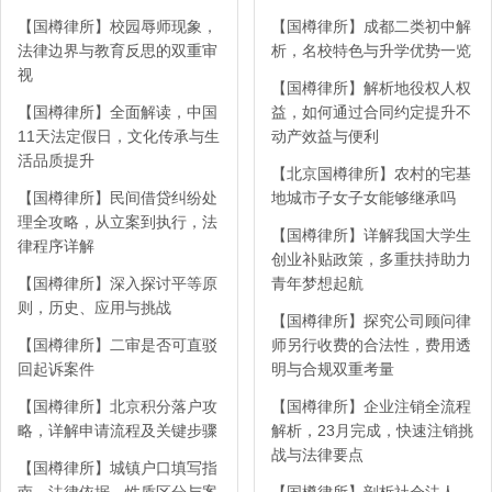
【国樽律所】校园辱师现象，
【国樽律所】成都二类初中解
法律边界与教育反思的双重审
析，名校特色与升学优势一览
视
【国樽律所】解析地役权人权
【国樽律所】全面解读，中国
益，如何通过合同约定提升不
11天法定假日，文化传承与生
动产效益与便利
活品质提升
【北京国樽律所】农村的宅基
【国樽律所】民间借贷纠纷处
地城市子女子女能够继承吗
理全攻略，从立案到执行，法
【国樽律所】详解我国大学生
律程序详解
创业补贴政策，多重扶持助力
【国樽律所】深入探讨平等原
青年梦想起航
则，历史、应用与挑战
【国樽律所】探究公司顾问律
【国樽律所】二审是否可直驳
师另行收费的合法性，费用透
回起诉案件
明与合规双重考量
【国樽律所】北京积分落户攻
【国樽律所】企业注销全流程
略，详解申请流程及关键步骤
解析，23月完成，快速注销挑
战与法律要点
【国樽律所】城镇户口填写指
南，法律依据、性质区分与案
【国樽律所】剖析社会法人