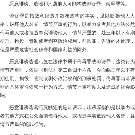
恶意诽谤、造谣和污蔑他人可能构成诽谤罪、侮辱罪等。
诽谤罪是指故意捏造并散布虚构的事实，足以贬损他人人
格，破坏他人名誉，情节严重的行为，以暴力或者其他方法公然
侮辱他人或者捏造事实诽谤他人；情节严重的，处三年以下有期
徒刑、拘役、管制或者剥夺政治权利，前款罪，告诉的才处理，
但是严重危害社会秩序和国家利益的除外。
恶意诽谤造谣污蔑在法律中属于侮辱罪或诽谤罪，这类行为
情节严重时，依据《刑法》第二百四十六条，会面临三年以下有
期徒刑、拘役、管制或剥夺政治权利的刑事处罚，侮辱罪与诽谤
罪的具体定性依赖于行为方式、情节严重程度以及造成的社会影
响。
恶意诽谤造谣污蔑触犯的是诽谤罪，诽谤罪指的是以暴力或
者其他方式在公众面前侮辱他人，或捏造事实诋毁他人名誉，且
情节严重的犯罪行为。