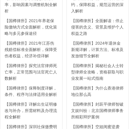
率，影响因素与调整机制全解
约，保障权益，规范运营的深
析
入解析
【国樽律所】2021年养老保
【国樽律所】全面解读：停止
险缴纳方式全面解析，优化策
侵害的含义、背景及维护个人
略与多元参保途径
权益之路
【国樽律所】2021年江苏伤
【国樽律所】2024年退休金
残赔偿标准全面解析，保障受
新规详解，计算方法、标准及
伤者权益，经济补偿详解
发放细节全解析
【国樽律所】探究法官律师死
【国樽律所】揭秘社会人士转
亡率，正常范围与法官死亡人
型律师全攻略，资格获取与职
数解析
业发展一站式指南
【国樽律所】保释制度详解，
【国樽律所】为什么香港律师
条件、程序与法律适用全解析
地位那么高
【国樽律所】详解出生证明修
【国樽律所】封跃平律师智破
改与补办，所需材料及办理流
文娱纠纷：北京国樽律师事务
程全解析
所精彩辩护案例
【国樽律所】深圳社保缴费明
【国樽律所】空姐闺蜜逆袭