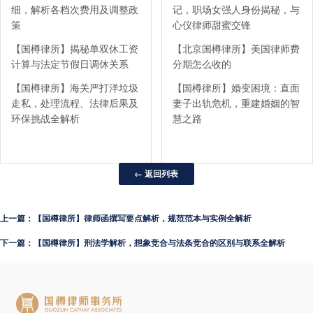
细，解析各档次费用及调整政
记，职场女强人身份揭秘，与
策
心仪律师甜蜜交锋
【国樽律所】揭秘单双休工资
【北京国樽律所】美国律师费
计算与法定节假日调休关系
分期怎么收的
【国樽律所】海关严打洋垃圾
【国樽律所】婚变困境：直面
走私，处理流程、法律后果及
妻子出轨危机，重建婚姻的智
环保挑战全解析
慧之路
← 返回列表
上一篇：【国樽律所】律师函撰写要点解析，规范范本与实例全解析
下一篇：【国樽律所】刑法学解析，想象竞合与法条竞合的区别与联系全解析