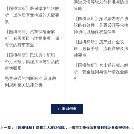
新冠疫情等级划分标准与防控
【国樽律所】医保缴纳年限解
策略
析，退休后享受待遇的关键要
【国樽律所】探讨婚内财产协
素
议的有效性，是否必须寻求律
【国樽律所】汽车保险全解
师协助以确保权益保障
析，必买项目与注意事项，保
【国樽律所】房产过户全攻
障您的行车安全
略，必备手续、流程详解及法
【国樽律所】民法典：解码一
律要点
个月天数，揭秘法律与生活的
【国樽律所】禁止通行标志解
密切联系
析，安全规则与例外情况全解
恶意串通的判断标准 及其裁
析
判规则相关法律分析
← 返回列表
上一篇：【国樽律所】建筑工人权益保障，上海市工伤保险政策解读及参保报销全流程