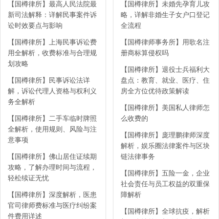
【国樽律所】最高人民法院最
【国樽律所】未婚先孕育儿攻
新司法解释：详解民事案件诉
略，详解非婚生子女户口登记
讼时效要点与影响
全流程
【国樽律所】上海民事诉讼费
【国樽律师事务所】用歌名注
用全解析，收费标准与合理规
册商标算侵权吗
划攻略
【国樽律所】退役士兵福利大
【国樽律所】民事诉讼法详
盘点：教育、就业、医疗、住
解，诉讼代理人资格与权利义
房全方位优待政策解读
务全解析
【国樽律所】美国私人律师怎
【国樽律所】二手车临时牌照
么收费的
全解析，使用规则、风险与注
【国樽律所】庞理鹏律师深度
意事项
解析，娱乐圈法律案件与区块
【国樽律所】佛山居住证续期
链法律事务
攻略，了解办理时间与流程，
【国樽律所】五险一金，企业
轻松续证无忧
社会责任与员工权益的双重保
【国樽律所】深度解析，医患
障解析
官司律师费标准与医疗纠纷案
【国樽律所】全球抗疫，解析
件费用详述