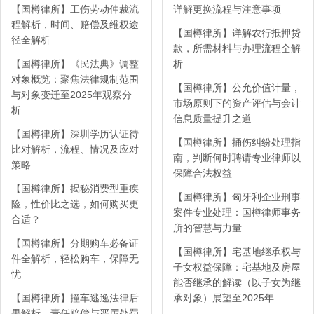
【国樽律所】工伤劳动仲裁流
详解更换流程与注意事项
程解析，时间、赔偿及维权途
【国樽律所】详解农行抵押贷
径全解析
款，所需材料与办理流程全解
【国樽律所】《民法典》调整
析
对象概览：聚焦法律规制范围
【国樽律所】公允价值计量，
与对象变迁至2025年观察分
市场原则下的资产评估与会计
析
信息质量提升之道
【国樽律所】深圳学历认证待
【国樽律所】捅伤纠纷处理指
比对解析，流程、情况及应对
南，判断何时聘请专业律师以
策略
保障合法权益
【国樽律所】揭秘消费型重疾
【国樽律所】匈牙利企业刑事
险，性价比之选，如何购买更
案件专业处理：国樽律师事务
合适？
所的智慧与力量
【国樽律所】分期购车必备证
【国樽律所】宅基地继承权与
件全解析，轻松购车，保障无
子女权益保障：宅基地及房屋
忧
能否继承的解读（以子女为继
【国樽律所】撞车逃逸法律后
承对象）展望至2025年
果解析，责任赔偿与严厉处罚