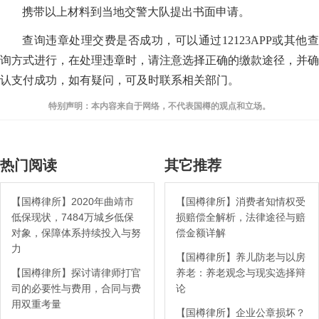
携带以上材料到当地交警大队提出书面申请。
查询违章处理交费是否成功，可以通过12123APP或其他查
询方式进行，在处理违章时，请注意选择正确的缴款途径，并确
认支付成功，如有疑问，可及时联系相关部门。
特别声明：本内容来自于网络，不代表国樽的观点和立场。
热门阅读
其它推荐
【国樽律所】2020年曲靖市
【国樽律所】消费者知情权受
低保现状，7484万城乡低保
损赔偿全解析，法律途径与赔
对象，保障体系持续投入与努
偿金额详解
力
【国樽律所】养儿防老与以房
【国樽律所】探讨请律师打官
养老：养老观念与现实选择辩
司的必要性与费用，合同与费
论
用双重考量
【国樽律所】企业公章损坏？