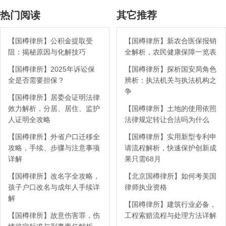
热门阅读
其它推荐
【国樽律所】公积金提取受
【国樽律所】新农合医保报销
阻：揭秘原因与化解技巧
全解析，农民健康保障一览表
【国樽律所】2025年诉讼保
【国樽律所】探析国安局角色
全是否需要担保？
辨析：执法机关与执法机构之
争
【国樽律所】居委会证明法律
效力解析，分居、居住、监护
【国樽律所】土地的使用依照
人证明全攻略
法律规定转让合法吗为什么
【国樽律所】外省户口迁移全
【国樽律所】实用新型专利申
攻略，手续、步骤与注意事项
请流程解析，快速保护创新成
详解
果只需68月
【国樽律所】改名字全攻略，
【北京国樽律所】如何考美国
孩子户口改名与成年人手续详
律师执业资格
解
【国樽律所】建筑行业必备，
【国樽律所】故意伤害罪，伤
工程索赔流程与处理方法详解