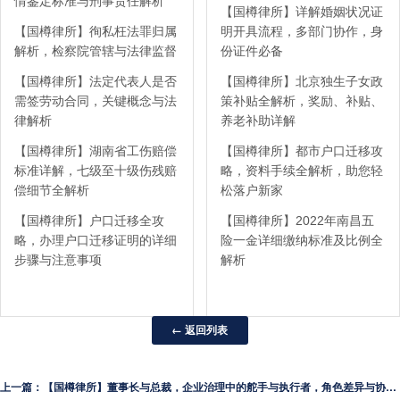
情鉴定标准与刑事责任解析
【国樽律所】详解婚姻状况证
【国樽律所】徇私枉法罪归属
明开具流程，多部门协作，身
解析，检察院管辖与法律监督
份证件必备
【国樽律所】法定代表人是否
【国樽律所】北京独生子女政
需签劳动合同，关键概念与法
策补贴全解析，奖励、补贴、
律解析
养老补助详解
【国樽律所】湖南省工伤赔偿
【国樽律所】都市户口迁移攻
标准详解，七级至十级伤残赔
略，资料手续全解析，助您轻
偿细节全解析
松落户新家
【国樽律所】户口迁移全攻
【国樽律所】2022年南昌五
略，办理户口迁移证明的详细
险一金详细缴纳标准及比例全
步骤与注意事项
解析
← 返回列表
上一篇：【国樽律所】董事长与总裁，企业治理中的舵手与执行者，角色差异与协同之道